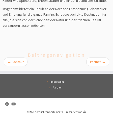
Kinder wie Spielplätze, Erlebnisbäder und kinderfreundliche Strände.
Insgesamt bietet ein Urlaub an der Nordsee Entspannung, Abenteuer
und Erholung für die ganze Familie. Es ist die perfekte Destination für
alle, die sich von der Schönheit der Natur und der frischen Seeluft
verzaubern lassen möchten.
Beitragsnavigation
←
Kontakt
Partner
→
Impressum
Partner
·
© 2026
Nordlichtappartements
·
Präsentiert von
·